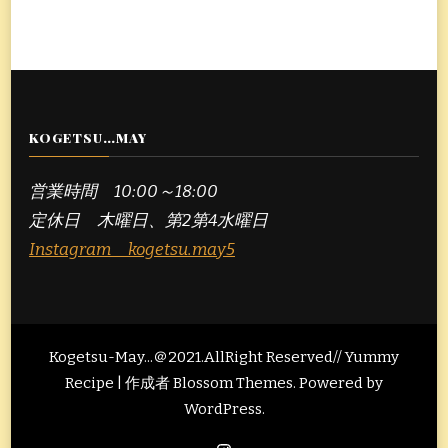
KOGETSU…MAY
営業時間 10:00～18:00
定休日 木曜日、第2第4水曜日
Instagram kogetsu.may5
Kogetsu-May...＠2021.AllRight Reserved// Yummy
Recipe | 作成者
Blossom Themes
. Powered by
WordPress
.